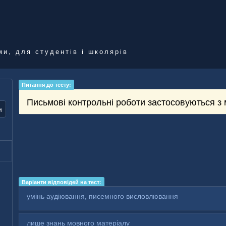
ми, для студентів і школярів
Питання до тесту:
Письмові контрольні роботи застосовуються з 
и
Варіанти відповідей на тест:
умінь аудіювання, писемного висловлювання
лише знань мовного матеріалу