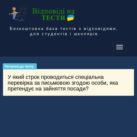
Безкоштовна база тестів з відповідями,
для студентів і школярів
To
na
Питання до тесту:
У який строк проводиться спеціальна
перевірка за письмовою згодою особи, яка
претендує на зайняття посади?