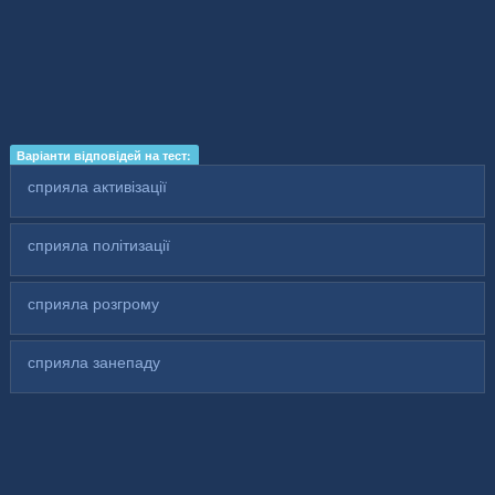
Варіанти відповідей на тест:
сприяла активізації
сприяла політизації
сприяла розгрому
сприяла занепаду