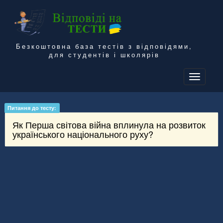
Безкоштовна база тестів з відповідями,
для студентів і школярів
To
na
Питання до тесту:
Як Перша світова війна вплинула на розвиток
українського національного руху?