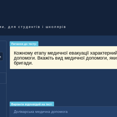
ми, для студентів і школярів
Питання до тесту:
Кожному етапу медичної евакуації характерний
и
допомоги. Вкажіть вид медичної допомоги, як
бригади.
Варіанти відповідей на тест:
Долікарська медична допомога