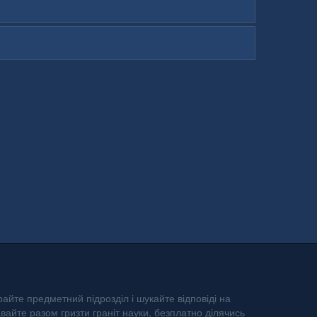
айте предметний підрозділ і шукайте відповіді на
авайте разом гризти граніт науки, безплатно ділячись