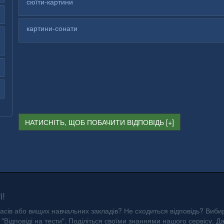
сюїти-картини
картини-сонати
НАТИСНІТЬ, ЩОБ ПОБАЧИТИ ВІДПОВІДЬ
і!
асів або вищих навчальних закладів? Не сходиться відповідь? Вибир
"Відповіді на тести". Поділіться своїми знаннями нашого сервісу. Д