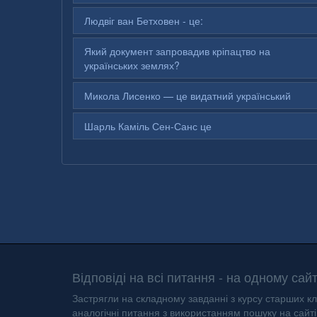
Людвіг ван Бетховен - це:
Який документ запровадив кріпацтво на
українських землях?
Микола Лисенко — це видатний український
Шарль Каміль Сен-Санс це
Відповіді на всі питання - на одному сайт
Застрягли на складному завданні з курсу старших кл
аналогічні питання з використанням пошуку на сайті 