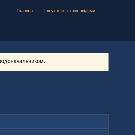
Головна
Пошук тестів з відповідями
є родоначальником…