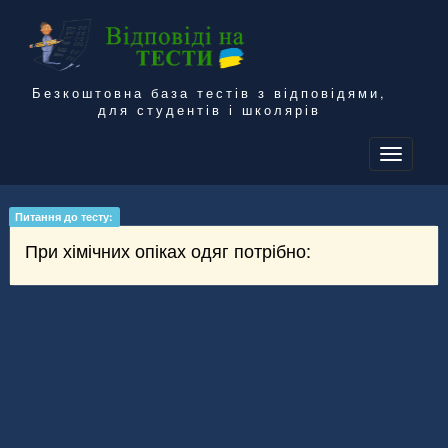
Безкоштовна база тестів з відповідями,
для студентів і школярів
To
na
Питання до тесту:
При хімічних опіках одяг потрібно: