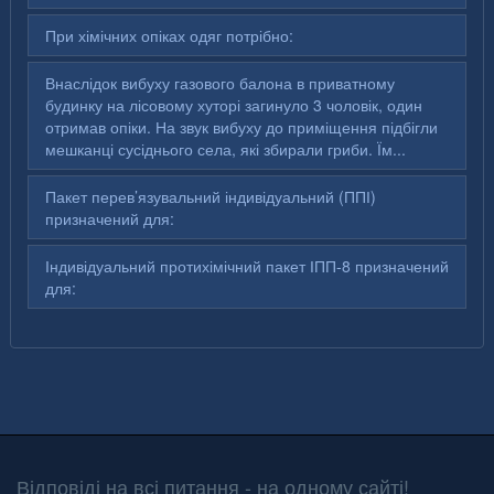
При хімічних опіках одяг потрібно:
Внаслідок вибуху газового балона в приватному
будинку на лісовому хуторі загинуло 3 чоловік, один
отримав опіки. На звук вибуху до приміщення підбігли
мешканці сусіднього села, які збирали гриби. Їм...
Пакет перев’язувальний індивідуальний (ППІ)
призначений для:
Індивідуальний протихімічний пакет ІПП-8 призначений
для:
Відповіді на всі питання - на одному сайті!