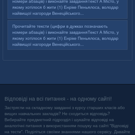
номери абзаців) і виконайте завданняТекст А Місто, у
якому хотілося б жити (1) Енріке Пеньялоса, володар
найвищої нагороди Венеційського...
Прочитайте тексти (цифри в дужках позначають
номери абзаців) і виконайте завданняТекст А Місто, у
якому хотілося б жити (1) Енріке Пеньялоса, володар
найвищої нагороди Венеційського...
Відповіді на всі питання - на одному сайті!
Застрягли на складному завданні з курсу старших класів або
вищих навчальних закладів? Не сходиться відповідь?
Вибирайте предметний підрозділ і шукайте відповіді на
аналогічні питання з використанням пошуку на сайті "Відповіді
на тести". Поділіться своїми знаннями нашого сервісу. Давайте