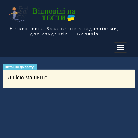
Безкоштовна база тестів з відповідями,
для студентів і школярів
To
na
Питання до тесту:
Лінією машин є.