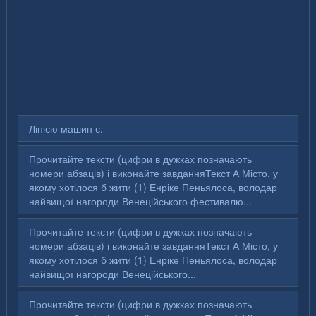
Лінією машин є.
Прочитайте тексти (цифри в дужках позначають
номери абзаців) і виконайте завданняТекст А Місто, у
якому хотілося б жити (1) Енріке Пеньялоса, володар
найвищої нагороди Венеційського фестивалю...
Прочитайте тексти (цифри в дужках позначають
номери абзаців) і виконайте завданняТекст А Місто, у
якому хотілося б жити (1) Енріке Пеньялоса, володар
найвищої нагороди Венеційського...
Прочитайте тексти (цифри в дужках позначають