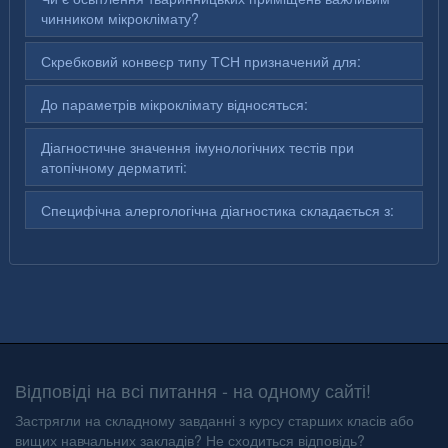
чинником мікроклімату?
Скребковий конвеєр типу ТСН призначений для:
До параметрів мікроклімату відносяться:
Діагностичне значення імунологічних тестів при
атопічному дерматиті:
Специфічна алергологічна діагностика складається з:
Відповіді на всі питання - на одному сайті!
Застрягли на складному завданні з курсу старших класів або
вищих навчальних закладів? Не сходиться відповідь?