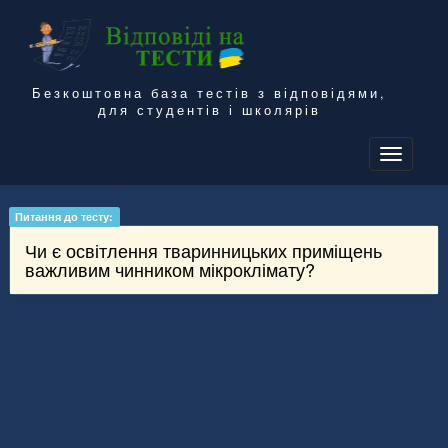
Безкоштовна база тестів з відповідями,
для студентів і школярів
To
na
Питання до тесту:
Чи є освітлення тваринницьких приміщень
важливим чинником мікроклімату?