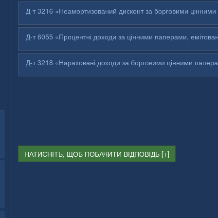
Д-т 3216 «Неамортизований дисконт за борговими цінними
Д-т 6055 «Процентні доходи за цінними паперами, емітова
Д-т 3218 «Нараховані доходи за борговими цінними папер
НАТИСНІТЬ, ЩОБ ПОБАЧИТИ ВІДПОВІДЬ