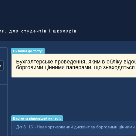
ми, для студентів і школярів
Питання до тесту:
Бухгалтерське проведення, яким в обліку відо
и
борговими цінними паперами, що знаходяться 
Варіанти відповідей на тест:
Д-т 3116 «Неамортизований дисконт за борговими цінними