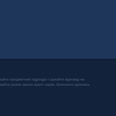
айте предметний підрозділ і шукайте відповіді на
авайте разом гризти граніт науки, безплатно ділячись