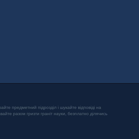
айте предметний підрозділ і шукайте відповіді на
авайте разом гризти граніт науки, безплатно ділячись