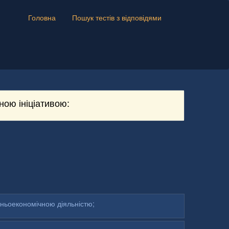
Головна
Пошук тестів з відповідями
ною ініціативою:
шньоекономічною діяльністю;