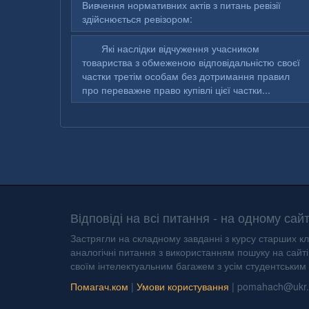
Вивчення нормативних актів з питань ревізії
здійснюється ревізором:
Які наслідки відчуження учасником
товариства з обмеженою відповідальністю своєї
частки третім особам без дотримання правил
про переважне право купівлі цієї частки...
Відповіді на всі питання - на одному сайт
Застрягли на складному завданні з курсу старших кл
аналогічні питання з використанням пошуку на сайті 
своїм інтелектуальним багажем з усім студентським
Помагач.ком
|
Умови користування
|
pomahach@ukr.