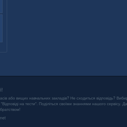
і!
асів або вищих навчальних закладів? Не сходиться відповідь? Вибир
"Відповіді на тести". Поділіться своїми знаннями нашого сервісу. Д
 братством!
net