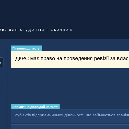
ми, для студентів і школярів
Питання до тесту:
ДКРС має право на проведення ревізії за влас
и
Варіанти відповідей на тест:
суб'єктів підприємницької діяльності, що займаються зовні