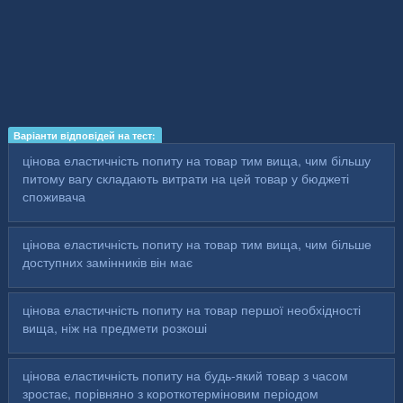
Варіанти відповідей на тест:
цінова еластичність попиту на товар тим вища, чим більшу
питому вагу складають витрати на цей товар у бюджеті
споживача
цінова еластичність попиту на товар тим вища, чим більше
доступних замінників він має
цінова еластичність попиту на товар першої необхідності
вища, ніж на предмети розкоші
цінова еластичність попиту на будь-який товар з часом
зростає, порівняно з короткотерміновим періодом