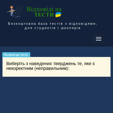
Безкоштовна база тестів з відповідями,
для студентів і школярів
To
na
Питання до тесту:
Виберіть з наведених тверджень те, яке є
некоректним (неправильним):