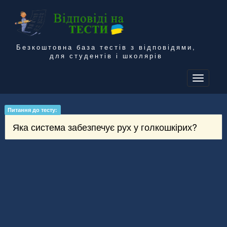
Безкоштовна база тестів з відповідями,
для студентів і школярів
To
na
Питання до тесту:
Яка система забезпечує рух у голкошкірих?