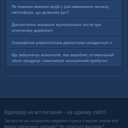
Як повинен вчинити водій у разі ввімкнення сигналу
світлофора, що дозволяє рух?
Діагностичне значення імунологічних тестів при
атопічному дерматиті:
Специфічна алергологічна діагностика складається з:
Що забезпечує монополія, яка виробляє оптимальний
обсяг продукції і максимізуе економічний прибуток:
Відповіді на всі питання - на одному сайті!
Застрягли на складному завданні з курсу старших класів або
вищих навчальних закладів? Не сходиться відповідь?