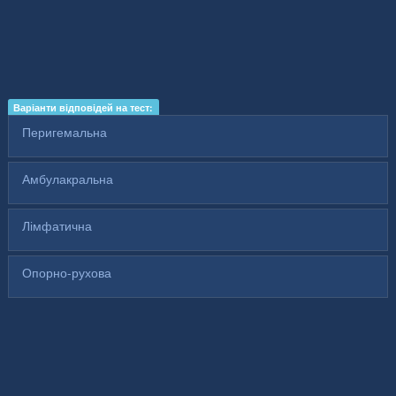
Варіанти відповідей на тест:
Перигемальна
Амбулакральна
Лімфатична
Опорно-рухова