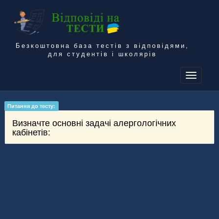
Безкоштовна база тестів з відповідями,
для студентів і школярів
To
na
Питання до тесту:
Визначте основні задачі алергологічних
кабінетів: