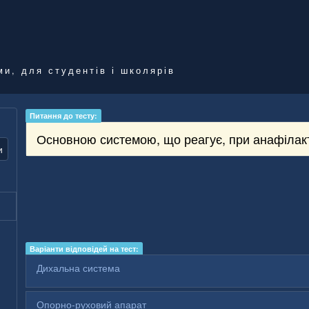
ми, для студентів і школярів
Питання до тесту:
Основною системою, що реагує, при анафілак
и
Варіанти відповідей на тест:
Дихальна система
Опорно-руховий апарат