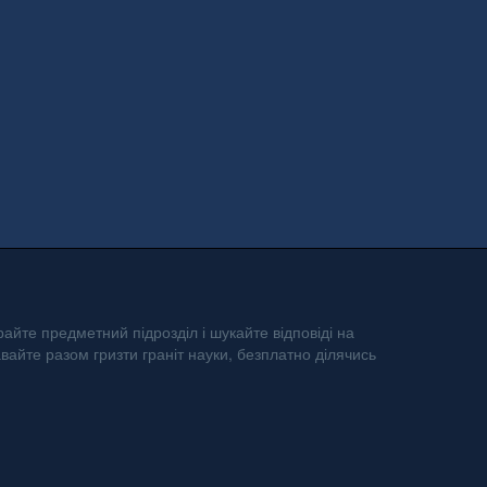
айте предметний підрозділ і шукайте відповіді на
авайте разом гризти граніт науки, безплатно ділячись