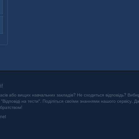
і!
асів або вищих навчальних закладів? Не сходиться відповідь? Вибир
"Відповіді на тести". Поділіться своїми знаннями нашого сервісу. Д
 братством!
net