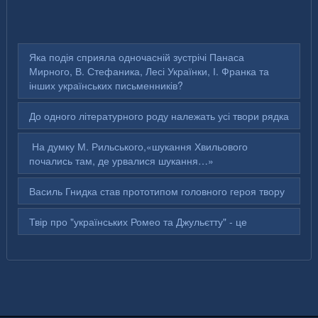
Яка подія сприяла одночасній зустрічі Панаса
Мирного, В. Стефаника, Лесі Українки, І. Франка та
інших українських письменників?
До одного літературного роду належать усі твори рядка
На думку М. Рильського,«шукання Хвильового
почались там, де урвалися шукання…»
Василь Гнидка став прототипом головного героя твору
Твір про "українських Ромео та Джульєтту" - це