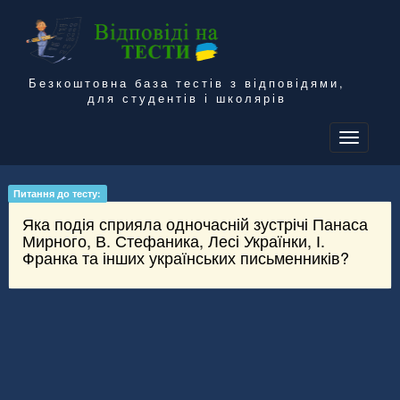
Безкоштовна база тестів з відповідями,
для студентів і школярів
To
na
Питання до тесту:
Яка подія сприяла одночасній зустрічі Панаса
Мирного, В. Стефаника, Лесі Українки, І.
Франка та інших українських письменників?