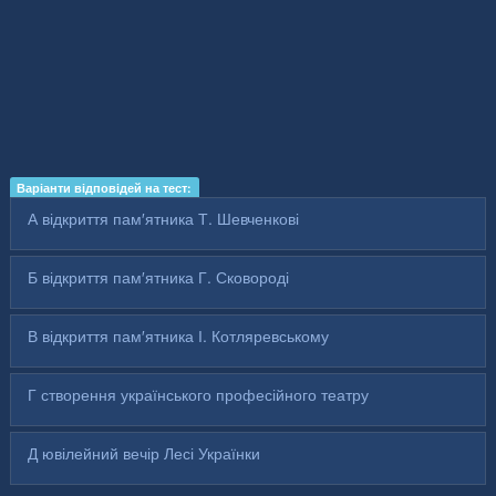
Варіанти відповідей на тест:
А відкриття пам′ятника Т. Шевченкові
Б відкриття пам′ятника Г. Сковороді
В відкриття пам′ятника І. Котляревському
Г створення українського професійного театру
Д ювілейний вечір Лесі Українки