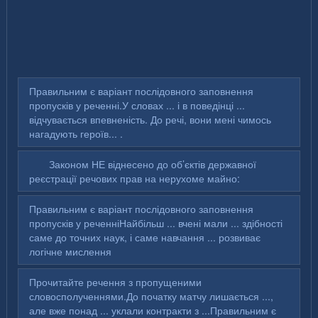
Правильним є варіант послідовного заповнення
пропусків у реченні.У словах ... і в поведінці ...
відчувається впевненість. До речі, вони мені чимось
нагадують героїв... .
Законом НЕ віднесено до об’єктів державної
реєстрації речових прав на нерухоме майно:
Правильним є варіант послідовного заповнення
пропусків у реченніНайбільш ... вчені мали ... здібності
саме до точних наук, і саме навчання ... розвиває
логічне мислення
Прочитайте речення з пропущеними
словосполученнями.До початку матчу лишається ...,
але вже понад ... уклали контракти з ...Правильним є