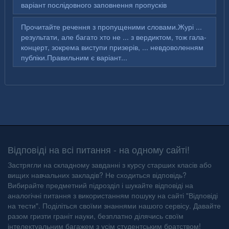
варіант послідовного заповнення пропусків
Прочитайте речення з пропущеними словами.Журі ...
результати, але багато хто не ... з вердиктом, тож гала-
концерт, зокрема виступи призерів, ... невдоволенням
публіки.Правильним є варіант...
Відповіді на всі питання - на одному сайті!
Застрягли на складному завданні з курсу старших класів або
вищих навчальних закладів? Не сходиться відповідь?
Вибирайте предметний підрозділ і шукайте відповіді на
аналогічні питання з використанням пошуку на сайті "Відповіді
на тести". Поділіться своїми знаннями нашого сервісу. Давайте
разом гризти граніт науки, безплатно ділячись своїм
інтелектуальним багажем з усім студентським братством!