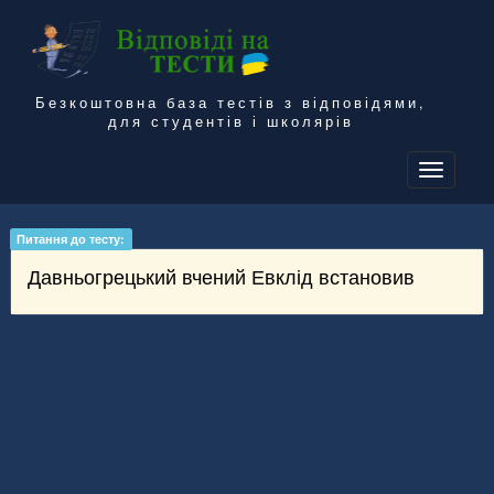
Безкоштовна база тестів з відповідями,
для студентів і школярів
To
na
Питання до тесту:
Давньогрецький вчений Евклід встановив