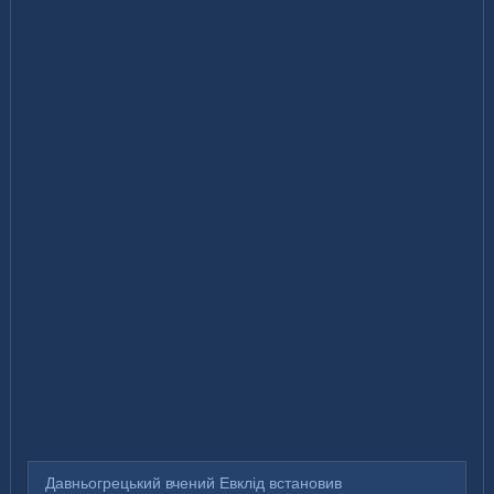
Давньогрецький вчений Евклід встановив