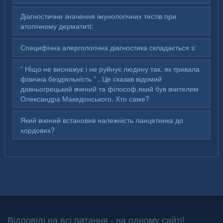
Діагностичне значення імунологічних тестів при
атопічному дерматиті:
Специфічна алергологічна діагностика складається з:
” Ніщо не виснажує і не руйнує людину так, як тривала
фізична бездіяльність ” . Це сказав відомий
давньогрецький вчений та філософ,який був вчителем
Олександра Македонського. Хто саме?
Який вчений встановив належність ланцетника до
хордових?
Відповіді на всі питання - на одному сайті!