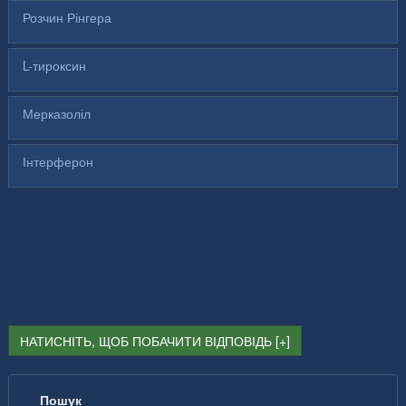
Розчин Рінгера
L-тироксин
Мерказоліл
Інтерферон
НАТИСНІТЬ, ЩОБ ПОБАЧИТИ ВІДПОВІДЬ
Пошук