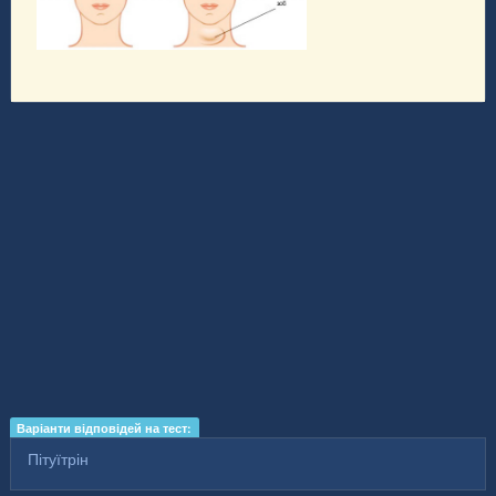
Варіанти відповідей на тест:
Пітуїтрін