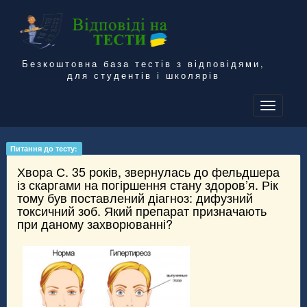
Безкоштовна база тестів з відповідями,
для студентів і школярів
To
na
Питання до тесту:
Хвора С. 35 років, звернулась до фельдшера
із скаргами на погіршення стану здоров’я. Рік
тому був поставлений діагноз: дифузний
токсичний зоб. Який препарат призначають
при даному захворюванні?