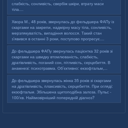
слабкість, сонливість, свербіж шкіри, втрату маси
тіла....
Хвора М., 48 років, звернулась до фельдшера ФАПу із
скаргами на закрепи, надмірну масу тіла, сонливість,
мерзлякуватість, випадіння волосся. Такий стан
з’явився в останні 3 роки, поступово прогресує....
До фельдшера ФАПу звернулась пацієнтка 32 років зі
скаргами на швидку втомлюваність, слабкість,
дратівливість, поганий сон, пітливість, серцебиття. В
анамнезі: психотравма. Об’єктивно: екзофтальм,...
До фельдшера звернулась жінка 35 років зі скаргами
на дратівливість, плаксивість, серцебиття. При огляді:
екзофтальм. Збільшена щитоподібна залоза. Пульс -
100/хв. Найімовірніший попередній діагноз?