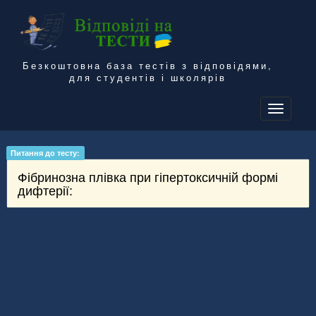
Безкоштовна база тестів з відповідями,
для студентів і школярів
To
na
Питання до тесту:
Фібринозна плівка при гіпертоксичній формі
дифтерії: