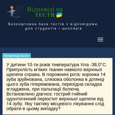
Безкоштовна база тестів з відповідями,
для студентів і школярів
To
na
Питання до тесту:
У дитини 10-ти років температура тіла -38,0°С.
Припухлість м’яких тканин навколо верхньої
щелепи справа. В порожнині рота: коронка 14
зуба зруйнована, слизова оболонка в ділянці
цього зуба гіперемована, перехідна складка
згладжена, при пальпації болюча.
Встановлено діагноз: гострий гнійний
одонтогенний періостит верхньої щелепи від
14 зубу. Яку тактику місцевого лікування слід
обрати в цьому випадку?