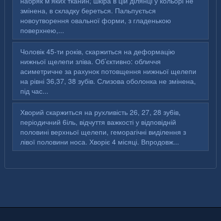
набряк м’яких тканин; шкіра в цій ділянці у кольорі не
змінена, в складку береться. Пальпується
новоутворення овальної форми, з гладенькою
поверхнею,...
Чоловік 45-ти років, скаржиться на деформацію
нижньої щелепи зліва. Об’єктивно: обличчя
асиметричне за рахунок потовщення нижньої щелепи
на рівні 36,37, 38 зубів. Слизова оболонка не змінена,
під час...
Хворий скаржиться на рухливість 26, 27, 28 зу6ів,
періодичний 6іль, відчуття важкості у відповідній
половині верхньої щелепи, геморагічні виділення з
лівої половини носа. Хворіє 4 місяці. Впродовж...