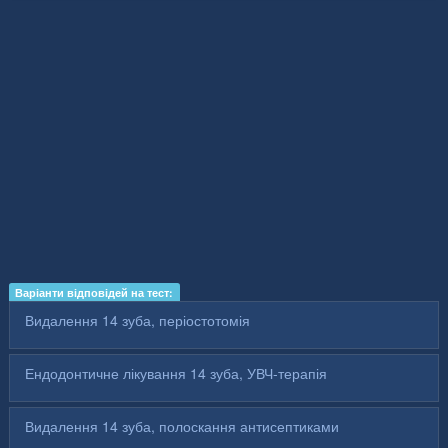
Варіанти відповідей на тест:
Видалення 14 зуба, періостотомія
Ендодонтичне лікування 14 зуба, УВЧ-терапія
Видалення 14 зуба, полоскання антисептиками