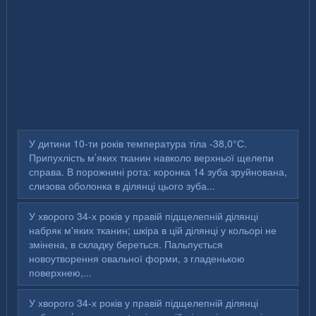
У дитини 10-ти років температура тіла -38,0°С.
Припухлість м’яких тканин навколо верхньої щелепи
справа. В порожнині рота: коронка 14 зуба зруйнована,
слизова оболонка в ділянці цього зуба...
У хворого 34-х років у правій підщелепній ділянці
набряк м'яких тканин; шкіра в цій ділянці у кольорі не
змінена, в складку береться. Пальпується
новоутворення овальної форми, з гладенькою
поверхнею,...
У хворого 34-х років у правій підщелепній ділянці