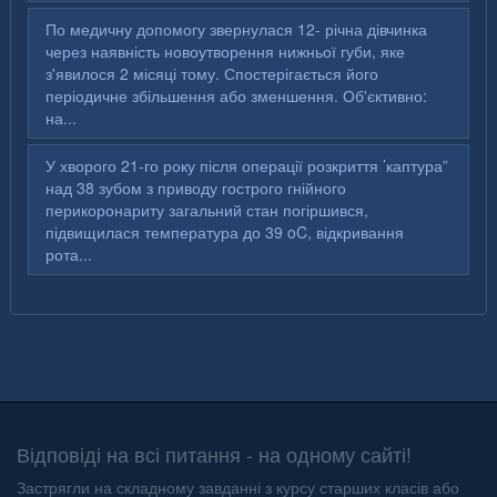
По медичну допомогу звернулася 12- річна дівчинка
через наявність новоутворення нижньої губи, яке
з'явилося 2 місяці тому. Спостерігається його
періодичне збільшення або зменшення. Об'єктивно:
на...
У хворого 21-го року після операції розкриття ’каптура”
над 38 зубом з приводу гострого гнійного
перикоронариту загальний стан погіршився,
підвищилася температура до 39 oC, відкривання
рота...
Відповіді на всі питання - на одному сайті!
Застрягли на складному завданні з курсу старших класів або