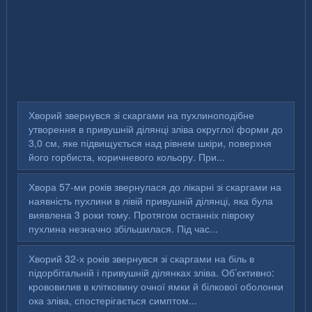
Хворий звернувся зі скаргами на пухлиноподібне
утворення в привушній ділянці зліва округлої форми до
3,0 см, яке підвищується над рівнем шкіри, поверхня
його горбиста, коричневого кольору. При...
Хвора 57-ми років звернулася до лікарні зі скаргами на
наявність пухлини в лівій привушній ділянці, яка була
виявлена 3 роки тому. Протягом останніх півроку
пухлина незначно збільшилася. Під час...
Хворий 32-х років звернувся зі скаргами на біль в
підорбітальній і привушній ділянках зліва. Об’єктивно:
крововилив в клітковину очної ямки й білкової оболонки
ока зліва, спостерігається симптом...