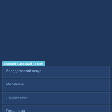
Варіанти відповідей на тест:
Бородавчастий невус
Меланома
Лімфангіома
Гемангіома