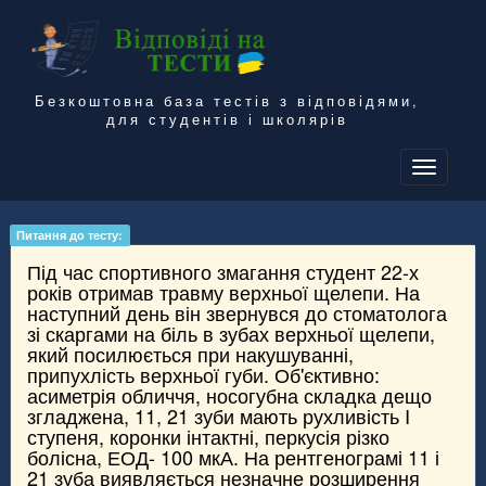
Безкоштовна база тестів з відповідями,
для студентів і школярів
To
na
Питання до тесту:
Під час спортивного змагання студент 22-х
років отримав травму верхньої щелепи. На
наступний день він звернувся до стоматолога
зі скаргами на біль в зубах верхньої щелепи,
який посилюється при накушуванні,
припухлість верхньої губи. Об'єктивно:
асиметрія обличчя, носогубна складка дещо
згладжена, 11, 21 зуби мають рухливість I
ступеня, коронки інтактні, перкусія різко
болісна, ЕОД- 100 мкА. На рентгенограмі 11 і
21 зуба виявляється незначне розширення