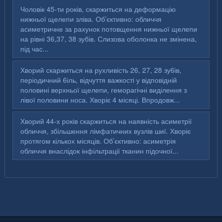
Чоловік 45-ти років, скаржиться на деформацію
нижньої щелепи зліва. Об’єктивно: обличчя
асиметричне за рахунок потовщення нижньої щелепи
на рівні 36,37, 38 зубів. Слизова оболонка не змінена,
під час...
Хворий скаржиться на рухливість 26, 27, 28 зу6ів,
періодичний 6іль, відчуття важкості у відповідній
половині верхньої щелепи, геморагічні виділення з
лівої половини носа. Хворіє 4 місяці. Впродовж...
Хворий 44-х років скаржиться на наявність асиметрії
обличчя, збільшення лімфатичних вузлів шиї. Хворіє
протягом кількох місяців. Об’єктивно: асиметрія
обличчя внаслідок інфільтрації тканин підочної...