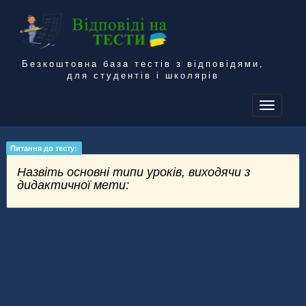
Безкоштовна база тестів з відповідями,
для студентів і школярів
To
na
Питання до тесту:
Назвіть основні типи уроків, виходячи з
дидактичної мети: