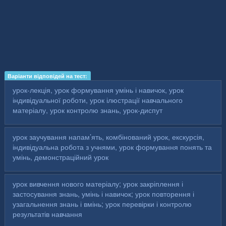
Варіанти відповідей на тест:
урок-лекція, урок формування умінь і навичок, урок
індивідуальної роботи, урок ілюстрації навчального
матеріалу, урок контролю знань, урок-диспут
урок заучування напам’ять, комбінований урок, екскурсія,
індивідуальна робота з учнями, урок формування понять та
умінь, демонстраційний урок
урок вивчення нового матеріалу; урок закріплення і
застосування знань, умінь і навичок; урок повторення і
узагальнення знань і вмінь; урок перевірки і контролю
результатів навчання