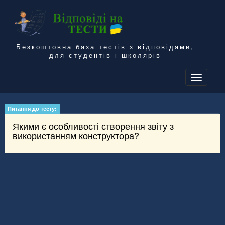
Безкоштовна база тестів з відповідями,
для студентів і школярів
To
na
Питання до тесту:
Якими є особливості створення звіту з
використанням конструктора?