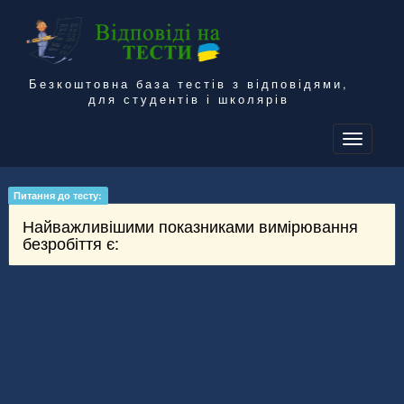
Безкоштовна база тестів з відповідями,
для студентів і школярів
To
na
Питання до тесту:
Найважливішими показниками вимірювання
безробіття є: