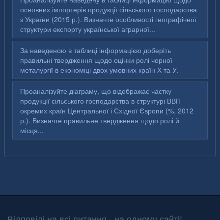
основних імпортерів продукції сільського господарства
з України (2015 р.). Визначте особливості географічної
структури експорту української аграрної...
За наведеною в таблиці інформацією доберіть
правильні твердження щодо оцінки ролі чорної
металургії в економіці двох умовних країн Х та У.
Проаналізуйте діаграму, що відображає частку
продукції сільського господарства в структурі ВВП
окремих країн Центральної і Східної Європи (%, 2012
р.). Визначте правильне твердження щодо ролі й
місця...
Відповіді на всі питання - на одному сайті!