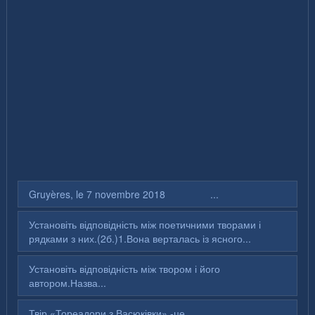
Gruyères, le 7 novembre 2018 ...
Установіть відповідність між поетичними творами і
рядками з них.(2б.)1.Вона верталась із ясного...
Установіть відповідність між твором і його
автором.Назва...
Твір «Тореадори з Васюківки» -це