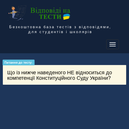
Безкоштовна база тестів з відповідями,
для студентів і школярів
To
na
Питання до тесту:
Що із нижче наведеного НЕ відноситься до
компетенції Конституційного Суду України?