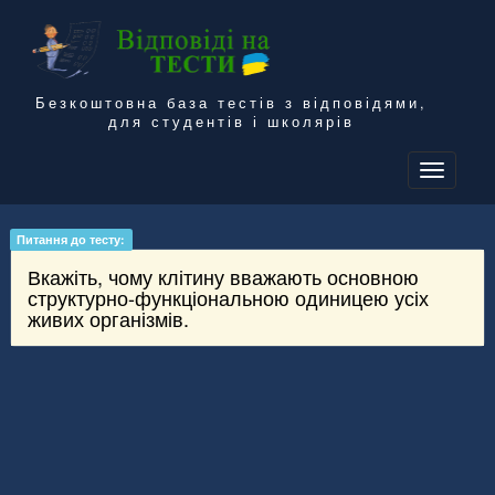
Безкоштовна база тестів з відповідями,
для студентів і школярів
To
na
Питання до тесту:
Вкажіть, чому клітину вважають основною
структурно-функціональною одиницею усіх
живих організмів.