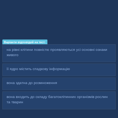
Варіанти відповідей на тест:
на рівні клітини повністю проявляються усі основні ознаки
живого
її ядро містить спадкову інформацію
вона здатна до розмноження
вона входить до складу багатоклітинних організмів рослин
та тварин