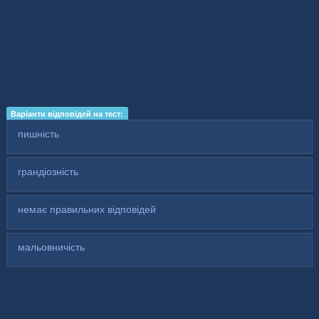
Варіанти відповідей на тест:
пишність
грандіозність
немає правильних відповідей
мальовничість