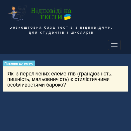
Безкоштовна база тестів з відповідями,
для студентів і школярів
To
na
Питання до тесту:
Які з перелічених елементів (грандіозність,
пишність, мальовничість) є стилістичними
особливостями бароко?