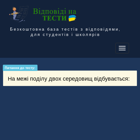
Безкоштовна база тестів з відповідями,
для студентів і школярів
To
na
Питання до тесту:
На межі поділу двох середовищ відбувається: