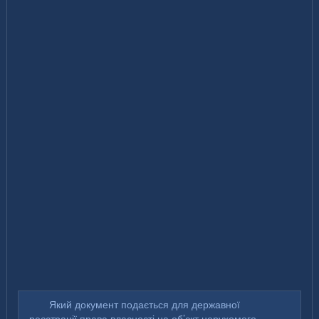
Який документ подається для державної
реєстрації права власності на об’єкт нерухомого