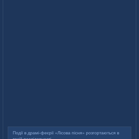
Події в драмі-феєрії «Лісова пісня» розгортаються в
такій послідовності