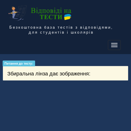
Безкоштовна база тестів з відповідями,
для студентів і школярів
To
na
Питання до тесту:
Збиральна лінза дає зображення: