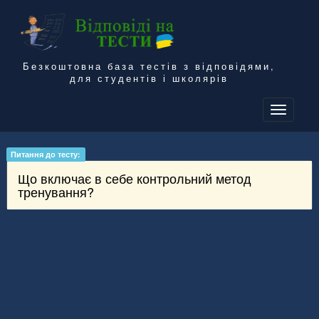
Безкоштовна база тестів з відповідями,
для студентів і школярів
To
na
Питання до тесту:
Що включає в себе контрольний метод
тренування?