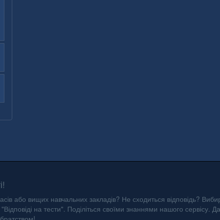
і!
асів або вищих навчальних закладів? Не сходиться відповідь? Вибир
"Відповіді на тести". Поділіться своїми знаннями нашого сервісу. Д
 братством!