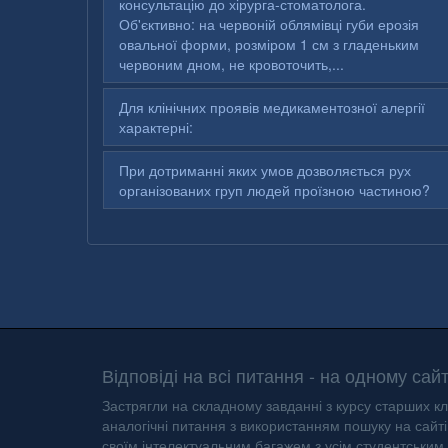
консультацію до хірурга-стоматолога.
Об'єктивно: на червоній облямівці губи ерозія
овальної форми, розміром 1 см з гладеньким
червоним дном, не кровоточить,...
Для клінічних проявів медикаментозної алергії
характерні:
При дотриманні яких умов дозволяється рух
організованих груп людей проїзною частиною?
Відповіді на всі питання - на одному сайт
Застрягли на складному завданні з курсу старших кл
аналогічні питання з використанням пошуку на сайті 
своїм інтелектуальним багажем з усім студентським