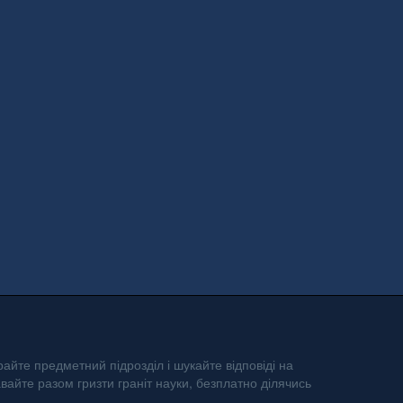
айте предметний підрозділ і шукайте відповіді на
авайте разом гризти граніт науки, безплатно ділячись