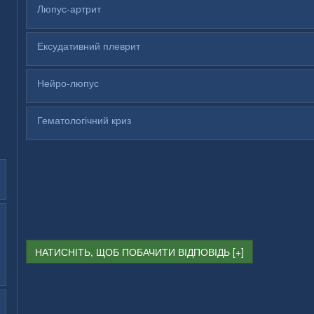
Люпус-артрит
Ексудативний плеврит
Нейро-люпус
Гематологічний криз
НАТИСНІТЬ, ЩОБ ПОБАЧИТИ ВІДПОВІДЬ