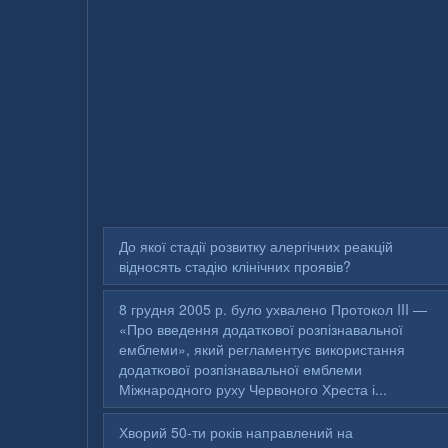
До якої стадії розвитку алергічних реакцій
відносять стадію клінічних проявів?
8 грудня 2005 р. було ухвалено Протокол III —
«Про введення додаткової розпізнавальної
емблеми», який регламентує використання
додаткової розпізнавальної емблеми
Міжнародного руху Червоного Хреста і...
Хворий 50-ти років направлений на