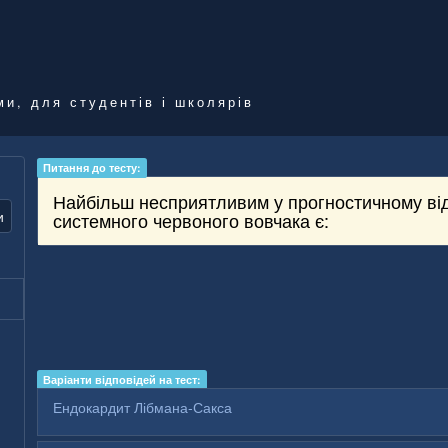
ми, для студентів і школярів
Питання до тесту:
Найбільш несприятливим у прогностичному від
и
системного червоного вовчака є:
Варіанти відповідей на тест:
Ендокардит Лібмана-Сакса