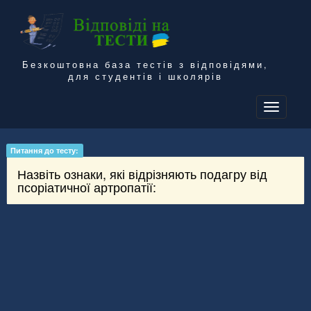
Безкоштовна база тестів з відповідями,
для студентів і школярів
To
na
Питання до тесту:
Назвіть ознаки, які відрізняють подагру від
псоріатичної артропатії: