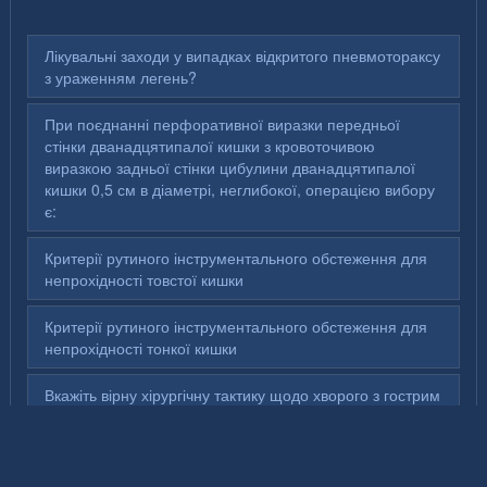
Лікувальні заходи у випадках відкритого пневмотораксу
з ураженням легень?
При поєднанні перфоративної виразки передньої
стінки дванадцятипалої кишки з кровоточивою
виразкою задньої стінки цибулини дванадцятипалої
кишки 0,5 см в діаметрі, неглибокої, операцією вибору
є:
Критерії рутиного інструментального обстеження для
непрохідності товстої кишки
Критерії рутиного інструментального обстеження для
непрохідності тонкої кишки
Вкажіть вірну хірургічну тактику щодо хворого з гострим
набряковим небіліарним панкреатитом: