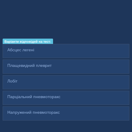
Варіанти відповідей на тест:
Абсцес легені
Плащевидний плеврит
Лобіт
Парціальний пневмоторакс
Напружений пневмоторакс