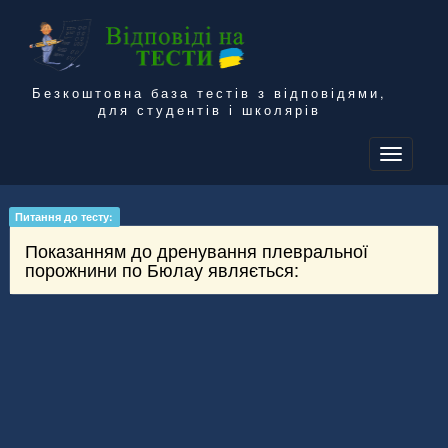
Безкоштовна база тестів з відповідями,
для студентів і школярів
To
na
Питання до тесту:
Показанням до дренування плевральної
порожнини по Бюлау являється: