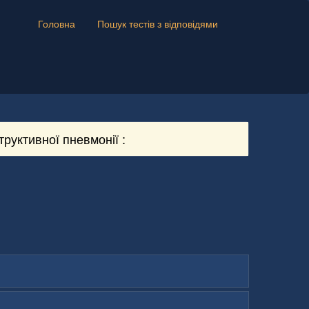
Головна
Пошук тестів з відповідями
труктивної пневмонії :