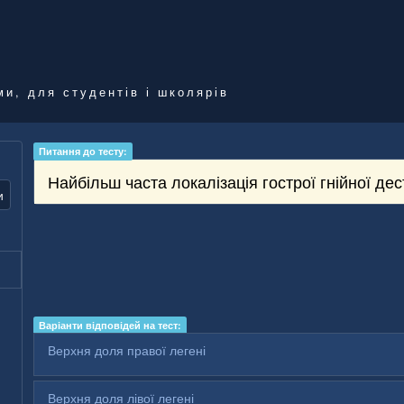
ми, для студентів і школярів
Питання до тесту:
Найбільш часта локалізація гострої гнійної дес
и
Варіанти відповідей на тест:
Верхня доля правої легені
Верхня доля лівої легені