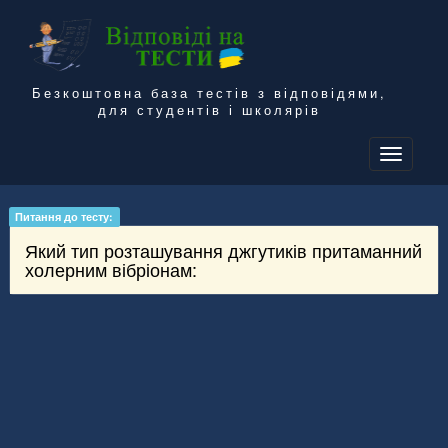
Безкоштовна база тестів з відповідями,
для студентів і школярів
To
na
Питання до тесту:
Який тип розташування джгутиків притаманний
холерним вібріонам: