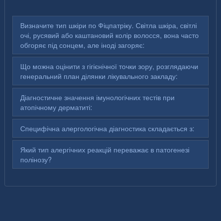
Визначите тип шкіри по Фіцпатріку. Світла шкіра, світлі
очі, русявий або каштановий колір волосся, вона часто
обгоряє під сонцем, але іноді загоряє:
Що можна оцінити з гігієнічної точки зору, розглядаючи
генеральний план ділянки лікувального закладу:
Діагностичне значення імунологічних тестів при
атопічному дерматиті:
Специфічна алергологічна діагностика складається з:
Який тип алергічних реакцій переважає в патогенезі
полінозу?