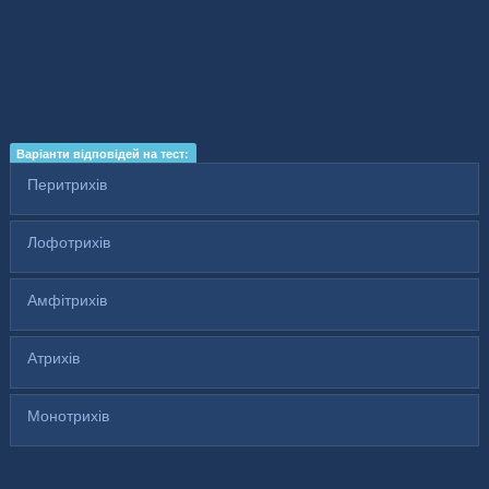
Варіанти відповідей на тест:
Перитрихів
Лофотрихів
Амфітрихів
Атрихів
Монотрихів