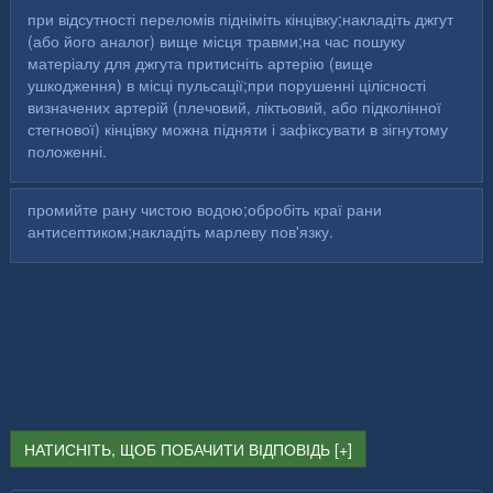
при відсутності переломів підніміть кінцівку;накладіть джгут
(або його аналог) вище місця травми;на час пошуку
матеріалу для джгута притисніть артерію (вище
ушкодження) в місці пульсації;при порушенні цілісності
визначених артерій (плечовий, ліктьовий, або підколінної
стегнової) кінцівку можна підняти і зафіксувати в зігнутому
положенні.
промийте рану чистою водою;обробіть краї рани
антисептиком;накладіть марлеву пов'язку.
НАТИСНІТЬ, ЩОБ ПОБАЧИТИ ВІДПОВІДЬ