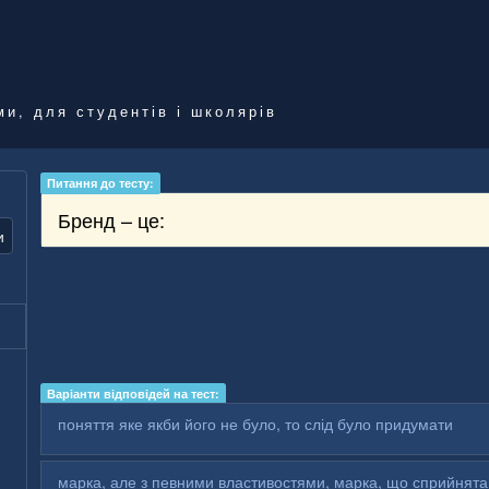
ми, для студентів і школярів
Питання до тесту:
Бренд – це:
и
Варіанти відповідей на тест:
поняття яке якби його не було, то слід було придумати
марка, але з певними властивостями, марка, що сприйнята 