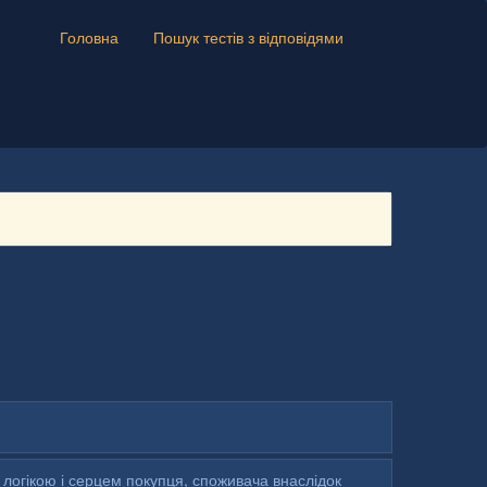
Головна
Пошук тестів з відповідями
логікою і серцем покупця, споживача внаслідок