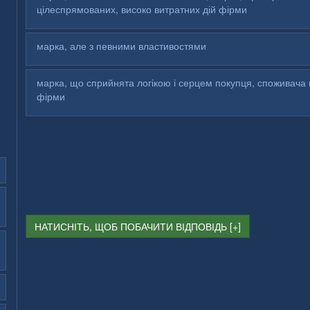
цілеспрямованих, високо витратних дій фірми
марка, але з певними властивостями
марка, що сприйнята логікою і серцем покупця, споживача 
фірми
НАТИСНІТЬ, ЩОБ ПОБАЧИТИ ВІДПОВІДЬ