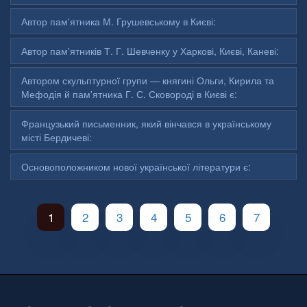
Автор пам'ятника М. Грушевському в Києві:
Автор пам'ятників Т. Г. Шевченку у Харкові, Києві, Каневі:
Автором скульптурної групи — княгині Ольги, Кирила та
Мефодія й пам'ятника Г. С. Сковороді в Києві є:
Французький письменник, який вінчався в українському
місті Бердичеві:
Основоположником нової української літератури є:
1
2
3
4
5
6
7