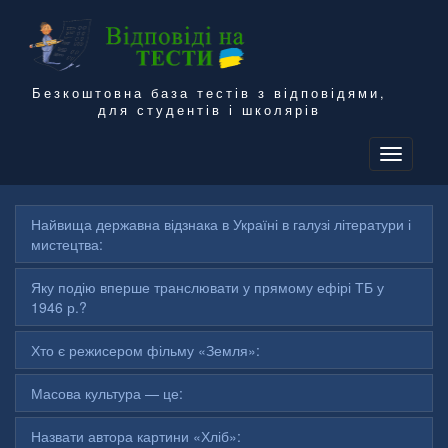
Безкоштовна база тестів з відповідями,
для студентів і школярів
To
na
Найвища державна відзнака в Україні в галузі літератури і
мистецтва:
Яку подію вперше транслювати у прямому ефірі ТБ у
1946 р.?
Хто є режисером фільму «Земля»:
Масова культура — це:
Назвати автора картини «Хліб»: