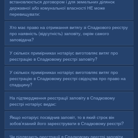
встановлюється договором і для земельних ділянок
державної або комунальної власності НЕ може
перевищувати:
Хто має право на отримання витягу зі Спадкового реєстру
про наявність (відсутність) заповіту, окрім самого
заповідача?
У скількох примірниках нотаріус виготовляє витяг про
реєстрацію в Спадковому реєстрі заповіту?
У скількох примірниках нотаріус виготовляє витяг про
реєстрацію в Спадковому реєстрі свідоцтва про право на
спадщину?
На підтвердження реєстрації заповіту в Спадковому
реєстрі нотаріус видає:
Якщо нотаріус посвідчив заповіт, то в який строк він
зобов’язаний його зареєструвати в Спадковому реєстрі?
Чи підлягають реєстрації в Спадковому реєстрі заповіти,