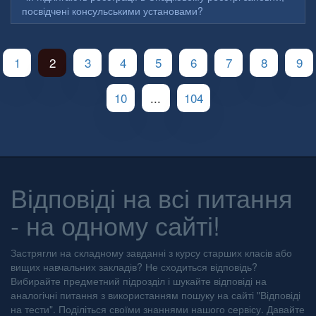
посвідчені консульськими установами?
1
2
3
4
5
6
7
8
9
10
...
104
Відповіді на всі питання
- на одному сайті!
Застрягли на складному завданні з курсу старших класів або
вищих навчальних закладів? Не сходиться відповідь?
Вибирайте предметний підрозділ і шукайте відповіді на
аналогічні питання з використанням пошуку на сайті "Відповіді
на тести". Поділіться своїми знаннями нашого сервісу. Давайте