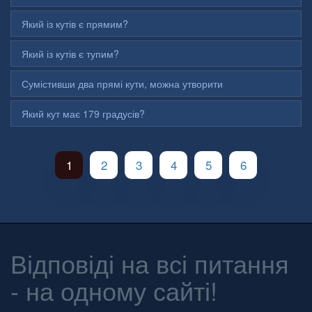
Який із кутів є прямим?
Який із кутів є тупим?
Сумістивши два прямі кути, можна утворити
Який кут має 179 градусів?
1
2
3
4
5
6
Відповіді на всі питання
- на одному сайті!