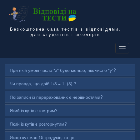
Безкоштовна база тестів з відповідями,
для студентів і школярів
To
na
При якій умові число "х" буде менше, ніж число "у"?
Чи правда, що дріб 1/3 = 1, (3) ?
Які записи із перерахованих є нерівностями?
Який із кутів є гострим?
Який із кутів є розгорнутим?
Якщо кут має 15 градусів, то це