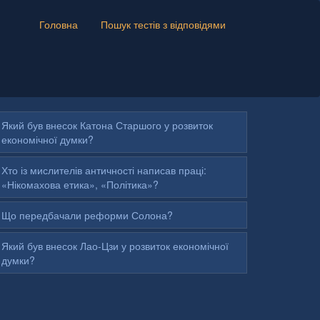
Головна
Пошук тестів з відповідями
Який був внесок Катона Старшого у розвиток
економічної думки?
Хто із мислителів античності написав праці:
«Нікомахова етика», «Політика»?
Що передбачали реформи Солона?
Який був внесок Лао-Цзи у розвиток економічної
думки?