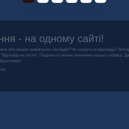
ння - на одному сайті!
асів або вищих навчальних закладів? Не сходиться відповідь? Вибир
"Відповіді на тести". Поділіться своїми знаннями нашого сервісу. Д
 братством!
net