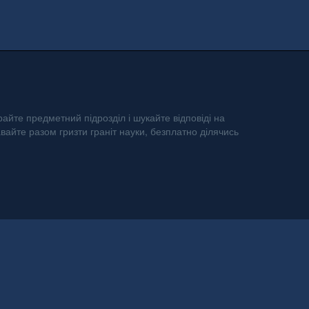
айте предметний підрозділ і шукайте відповіді на
авайте разом гризти граніт науки, безплатно ділячись