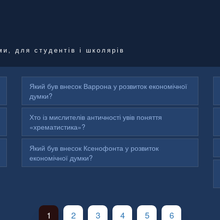
ми, для студентів і школярів
Який був внесок Варрона у розвиток економічної
думки?
Хто із мислителів античності увів поняття
«хрематистика»?
Який був внесок Ксенофонта у розвиток
економічної думки?
1
2
3
4
5
6